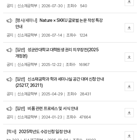
공지
신소재공학부
2026-07-30
조회수
540
[행사/세미나]
Nature × SKKU 글로벌 논문 작성 특강
안내
공지
신소재공학부
2026-07-14
조회수
1224
[일반]
성균관대학교 대학원생 권리 의무장전(2025
개정본)
공지
신소재공학부
2025-12-22
조회수
16967
[일반]
신소재공학과 학과 세미나실 공간 대여 신청 안내
(25217, 26211)
공지
신소재공학부
2025-04-29
조회수
28431
[일반]
비품 관련 프로세스 및 서식 안내
공지
신소재공학부
2024-01-23
조회수
47664
[학사]
2025학년도 수강신청 일정 안내