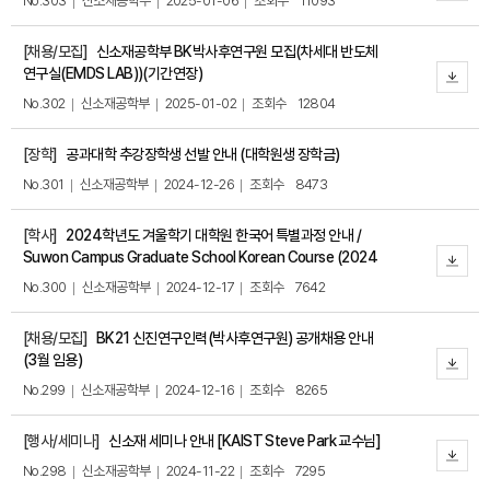
No.303
신소재공학부
2025-01-06
조회수
11093
[채용/모집]
신소재공학부 BK박사후연구원 모집(차세대 반도체
연구실(EMDS LAB))(기간연장)
No.302
신소재공학부
2025-01-02
조회수
12804
[장학]
공과대학 추강장학생 선발 안내 (대학원생 장학금)
No.301
신소재공학부
2024-12-26
조회수
8473
[학사]
2024학년도 겨울학기 대학원 한국어 특별과정 안내 /
Suwon Campus Graduate School Korean Course (2024
Winter Session)
No.300
신소재공학부
2024-12-17
조회수
7642
[채용/모집]
BK21 신진연구인력(박사후연구원) 공개채용 안내
(3월 임용)
No.299
신소재공학부
2024-12-16
조회수
8265
[행사/세미나]
신소재 세미나 안내 [KAIST Steve Park 교수님]
No.298
신소재공학부
2024-11-22
조회수
7295