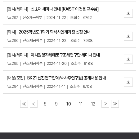
[행사/세미나]
신소재 세미나 안내 [KAIST 이전윤 교수님]
No.297
신소재공학부
2024-11-22
조회수
6762
[학사]
2025학년도 1학기 학석사연계과정 신청 안내
No.296
신소재공학부
2024-11-22
조회수
7938
[행사/세미나]
이차원양자헤테로구조체연구단 세미나 안내
No.295
신소재공학부
2024-11-20
조회수
6188
[채용/모집]
BK21 신진연구인력(박사후연구원) 공개채용 안내
No.294
신소재공학부
2024-11-11
조회수
6708
8
9
10
11
12