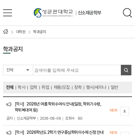
신소재공학부
대학원
학과공지
학과공지
전체
전체
학사
입학
취업
채용/모집
장학
행사/세미나
일반
[학사]
2026년 여름 학위수여식 안내(일정, 학위기수령,
학위복대여 등)
NEW
공지
신소재공학부
2026-08-06
조회수
80
[학사]
2026학년도 2학기 연구중심학위이수제 신청 안내
NEW