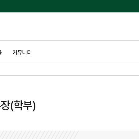
동
커뮤니티
장(학부)