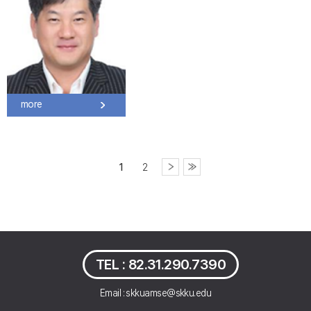
more
1
2
TEL :
82.31.290.7390
Email : skkuamse@skku.edu