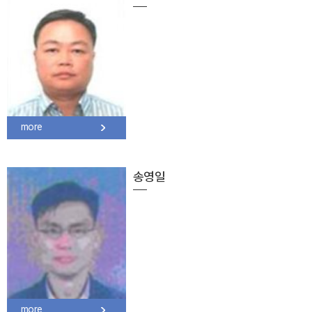
more
송영일
more