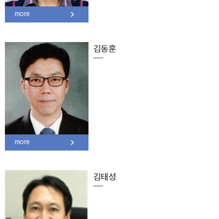
more
김동훈
more
김태성