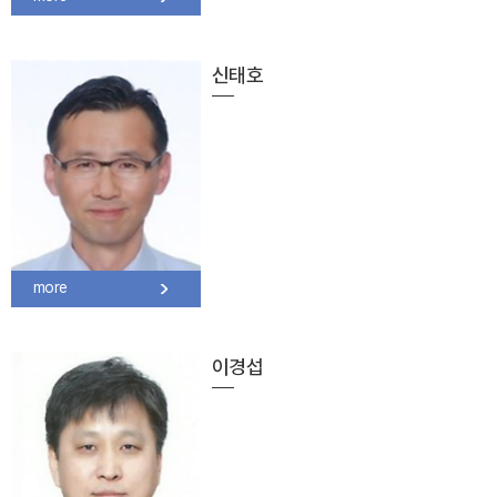
신태호
more
이경섭