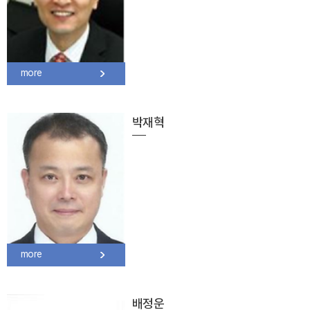
more
박재혁
more
배정운