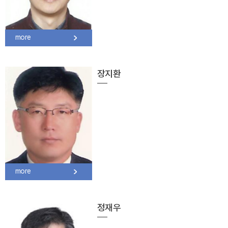
more
장지환
more
정재우