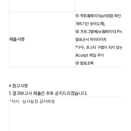
① 학회홈페이지(url포함) 메인 화면
개최기간 보이도록),
② 프로그램북(or홈페이지) Proced
제출서류
발표순서 하이라이트
*구두, 포스터 구별이 되지 않는다면,
Accept 메일 추가
③ 발표초록
※ 참고사항
1. 결과보고서 제출은 추후 공지드리겠습니다.
*
석사 :
심사일정 공지예정