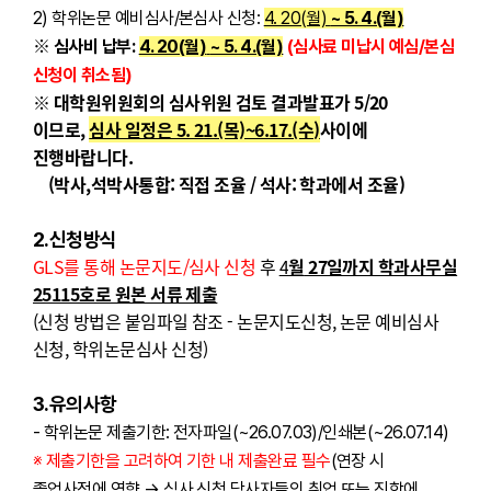
2) 학위논문 예비심사/본심사 신청:
4. 20(월)
~ 5. 4.(월)
※
심사비 납부:
4. 20(월)
~ 5. 4.(월)
(심사료 미납시 예심/본심
신청이 취소됨)
※ 대학원위원회의 심사위원 검토 결과발표가 5/20
이므로,
심사 일정은 5. 21.(목)~6.17.(수)
사이에
진행바랍니다.
(박사,석박사통합: 직접 조율 / 석사: 학과에서 조율)
2.신청방식
GLS를 통해 논문지도/심사 신청
후
4
월
27일까지 학과사무실
25115호로 원본 서류 제출
(신청 방법은 붙임파일 참조 - 논문지도신청, 논문 예비심사
신청, 학위논문심사 신청)
3.유의사항
- 학위논문 제출기한: 전자파일(~26.07.03)/인쇄본(~26.07.14)
※
제출기한을 고려하여 기한 내 제출완료 필수
(연장 시
졸업사정에 영향 → 심사 신청 당사자들의 취업 또는 진학에