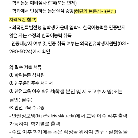
- 학위논문 예비심사 합격(또는 면제)
- 학과에서 인정하는 논문실적 증빙
(하단의
논문심사(본심)
자격요건
참고)
- 외국인특별전형 입학생 가운데 입학시 한국어능력을 인증받지
않은 자는 소정의 한국어능력 취득
인증대상자 여부 및 인증 취득 여부는 외국인유학생지원팀(031-
290-5024)에서 확인
2) 필수 제출 서류
① 학위논문 심사원
② 연구윤리준수 서약서
③ 안전교육 이수 확인서
학생 본인 및 지도교수 서명
(
또는
(
날인
)
필수
)
④ 안전교육 수료증
-
안전정보망
(http://safety.skku.edu)
에서 교육 이수 직후 출력
가능하며
,
학기별로 출력
-
수료 이후 학기에는 논문 작성을 위하여 연구ㆍ실험실을