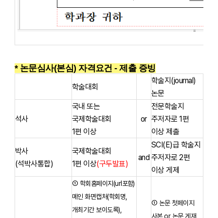
* 논문심사(본심) 자격요건 - 제출 증빙
학술지(journal)
학술대회
논문
국내 또는
전문학술지
석사
국제학술대회
or
주저자로 1편
1편 이상
이상 제출
SCI(E)급 학술지
박사
국제학술대회
and
주저자로 2편
(석박사통합)
1편 이상
(구두발표)
이상 게제
① 학회홈페이지(url포함)
메인 화면캡처(학회명,
① 논문 첫페이지
개최기간 보이도록),
사본 or 논문 게재